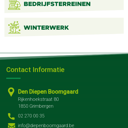
ons
Fruit
op
het
werk
Fruit
Contact Informatie
op
school
Den Diepen Boomgaard
Zelfoogst
Rijkenhoekstraat 80
1850 Grimbergen
Groenteabonnement
02 270 00 35
Fruitabonnement
info@diepenboomgaard.be