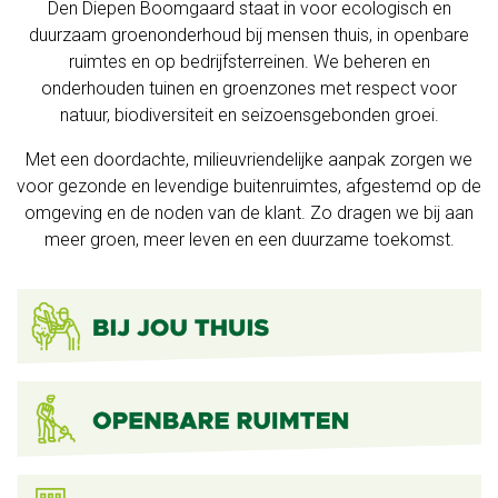
Den Diepen Boomgaard staat in voor ecologisch en
duurzaam groenonderhoud bij mensen thuis, in openbare
en
ruimtes en op bedrijfsterreinen. We beheren en
workshops
onderhouden tuinen en groenzones met respect voor
natuur, biodiversiteit en seizoensgebonden groei.
Feest
Met een doordachte, milieuvriendelijke aanpak zorgen we
op
voor gezonde en levendige buitenruimtes, afgestemd op de
omgeving en de noden van de klant. Zo dragen we bij aan
ons
meer groen, meer leven en een duurzame toekomst.
erf
Voor
kinderen
Heerlijk
van
bij