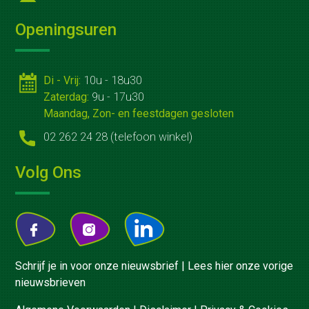
Huisgemaakte
Openingsuren
gerechten
Voor
Di - Vrij:
10u - 18u30
bedrijven
Zaterdag:
9u - 17u30
Maandag, Zon- en feestdagen gesloten
Geschenkmanden
02 262 24 28 (telefoon winkel)
Relatiegeschenken
Volg Ons
Zaalverhuur
Vergaderen
en
recepties
Schrijf je in voor onze nieuwsbrief
|
Lees hier onze vorige
nieuwsbrieven
Feest