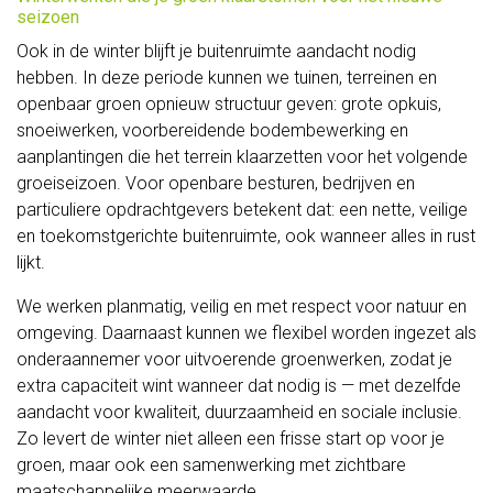
seizoen
en
Ook in de winter blijft je buitenruimte aandacht nodig
hebben. In deze periode kunnen we tuinen, terreinen en
workshops
openbaar groen opnieuw structuur geven: grote opkuis,
Feest
snoeiwerken, voorbereidende bodembewerking en
aanplantingen die het terrein klaarzetten voor het volgende
op
groeiseizoen. Voor openbare besturen, bedrijven en
particuliere opdrachtgevers betekent dat: een nette, veilige
ons
en toekomstgerichte buitenruimte, ook wanneer alles in rust
erf
lijkt.
Voor
We werken planmatig, veilig en met respect voor natuur en
omgeving. Daarnaast kunnen we flexibel worden ingezet als
kinderen
onderaannemer voor uitvoerende groenwerken, zodat je
extra capaciteit wint wanneer dat nodig is — met dezelfde
Heerlijk
aandacht voor kwaliteit, duurzaamheid en sociale inclusie.
van
Zo levert de winter niet alleen een frisse start op voor je
groen, maar ook een samenwerking met zichtbare
bij
maatschappelijke meerwaarde.