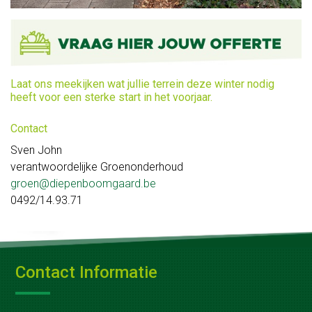
Huisgemaakte
gerechten
Voor
Laat ons meekijken wat jullie terrein deze winter nodig
bedrijven
heeft voor een sterke start in het voorjaar.
Geschenkmanden
Contact
Sven John
Relatiegeschenken
verantwoordelijke Groenonderhoud
Zaalverhuur
groen@diepenboomgaard.be
0492/14.93.71
Vergaderen
en
recepties
Contact Informatie
Feest