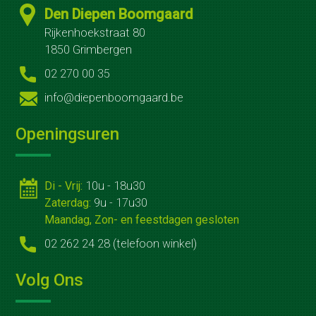
Koffietafels
Den Diepen Boomgaard
Rijkenhoekstraat 80
Catering
1850 Grimbergen
Groenonderhoud
02 270 00 35
Openbare
info@diepenboomgaard.be
ruimten
Openingsuren
Bedrijfsterreinen
Bij
Di - Vrij:
10u - 18u30
Zaterdag:
9u - 17u30
jou
Maandag, Zon- en feestdagen gesloten
thuis
02 262 24 28 (telefoon winkel)
Winterwerk
Volg Ons