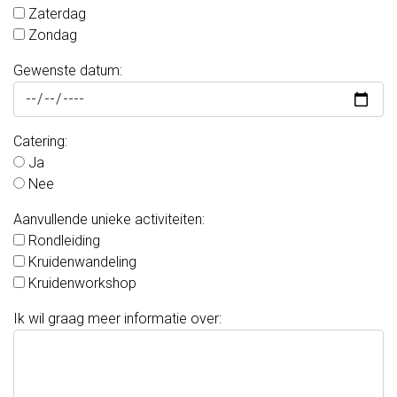
Huisgemaakte
Zaterdag
Zondag
gerechten
Gewenste datum:
Voor
bedrijven
Catering:
Geschenkmanden
Ja
Nee
Relatiegeschenken
Aanvullende unieke activiteiten:
Zaalverhuur
Rondleiding
Vergaderen
Kruidenwandeling
Kruidenworkshop
en
Ik wil graag meer informatie over:
recepties
Feest