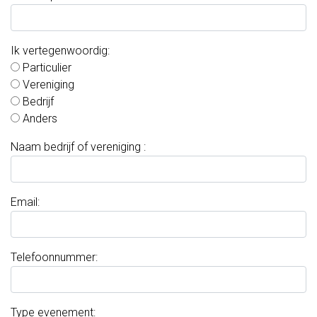
en
workshops
Ik vertegenwoordig:
Particulier
Feest
Vereniging
Bedrijf
op
Anders
ons
Naam bedrijf of vereniging :
erf
Voor
Email:
kinderen
Heerlijk
Telefoonnummer:
van
bij
Type evenement: