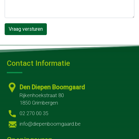
Koffietafels
Catering
Groenonderhoud
Openbare
ruimten
Contact Informatie
Bedrijfsterreinen
Bij
Den Diepen Boomgaard
jou
Rijkenhoekstraat 80
thuis
1850 Grimbergen
02 270 00 35
Winterwerk
info@diepenboomgaard.be