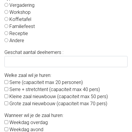
Vergadering
ons
Workshop
Fruit
Koffietafel
Familiefeest
op
Receptie
Andere
het
Geschat aantal deelnemers :
werk
Fruit
Welke zaal wil je huren:
op
Serre (capaciteit max 20 personen)
school
Serre + stretchtent (capaciteit max 40 pers)
Kleine zaal nieuwbouw (capaciteit max 50 pers)
Zelfoogst
Grote zaal nieuwbouw (capaciteit max 70 pers)
Groenteabonnement
Wanneer wil je de zaal huren:
Weekdag overdag
Fruitabonnement
Weekdag avond