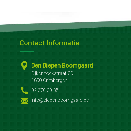
Koffietafels
Catering
Groenonderhoud
Openbare
Contact Informatie
ruimten
Bedrijfsterreinen
Den Diepen Boomgaard
Bij
Rijkenhoekstraat 80
1850 Grimbergen
jou
02 270 00 35
thuis
info@diepenboomgaard.be
Winterwerk