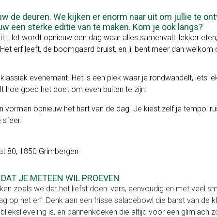
 de deuren. We kijken er enorm naar uit om jullie te ont
ieuw een sterke editie van te maken. Kom je ook langs?
t. Het wordt opnieuw een dag waar alles samenvalt: lekker eten, f
et erf leeft, de boomgaard bruist, en jij bent meer dan welkom
lassiek evenement. Het is een plek waar je rondwandelt, iets le
lt hoe goed het doet om even buiten te zijn.
ormen opnieuw het hart van de dag. Je kiest zelf je tempo: rus
 sfeer.
at 80, 1850 Grimbergen
 DAT JE METEEN WIL PROEVEN
en zoals we dat het liefst doen: vers, eenvoudig en met veel sm
ag op het erf. Denk aan een frisse saladebowl die barst van de k
bliekslieveling is, en pannenkoeken die altijd voor een glimlach z