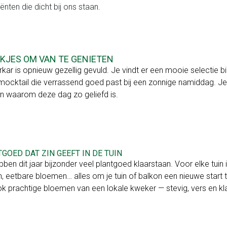
iënten die dicht bij ons staan.
KJES OM VAN TE GENIETEN
rkar is opnieuw gezellig gevuld. Je vindt er een mooie selectie bi
mocktail die verrassend goed past bij een zonnige namiddag. Je
 waarom deze dag zo geliefd is.
GOED DAT ZIN GEEFT IN DE TUIN
ben dit jaar bijzonder veel plantgoed klaarstaan. Voor elke tuin i
n, eetbare bloemen… alles om je tuin of balkon een nieuwe start 
k prachtige bloemen van een lokale kweker — stevig, vers en klaa