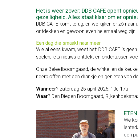
en
Het is weer zover: DDB CAFE opent opnieuw
gezelligheid. Alles staat klaar om er opn
workshops
DDB CAFE komt terug, en we kijken er zó naar ui
ontdekken en gewoon even helemaal weg zijn. H
Feest
Een dag die smaakt naar meer
op
Wie al eens kwam, weet het: DDB CAFE is geen k
spelen, iets nieuws ontdekt en ondertussen voe
ons
Onze Beleefboomgaard, de winkel en de keuken v
erf
neerploffen met een drankje en genieten van de
Voor
Wanneer
? zaterdag 25 april 2026, 10u-17u
kinderen
Waar
? Den Diepen Boomgaard, Rijkenhoekstra
Heerlijk
ETEN
We kok
van
lented
bij
een pu