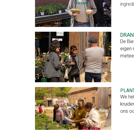
ingred
ons
Fruit
op
DRAN
De Bie
het
eigen 
werk
meteen
Fruit
op
PLANT
school
We heb
Zelfoogst
kruide
ons oo
Groenteabonnement
Fruitabonnement