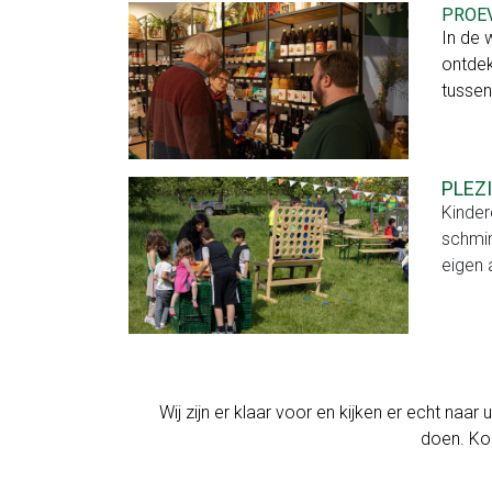
PROEV
Huisgemaakte
In de 
gerechten
ontdek
tussen
Voor
bedrijven
PLEZ
Geschenkmanden
Kinder
Relatiegeschenken
schmin
eigen a
Zaalverhuur
Vergaderen
en
Wij zijn er klaar voor en kijken er echt naar
recepties
doen. Kom
Feest