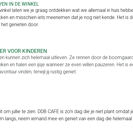
EN IN DE WINKEL
winkel laten we je graag ontdekken wat we allemaal in huis hebb
ken en misschien iets meenemen dat je nog niet kende. Het is d
 het genieten door.
IER VOOR KINDEREN
en kunnen zich helemaal uitleven. Ze rennen door de boomgaard, 
ken en halen een ijsje wanneer ze even willen pauzeren. Het is e
vontuur vinden, terwijl jij rustig geniet.
 uit om jullie te zien. DDB CAFE is zo’n dag die je niet plant omda
 langs, neem iemand mee en geniet van een dag die helemaal dra