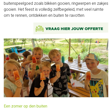
Koffietafels
buitenspeelgoed zoals blikken gooien, ringwerpen en zakjes
gooien. Het feest is volledig zelfbegeleid, met veel ruimte
Catering
om te rennen, ontdekken en buiten te ravotten.
Groenonderhoud
Openbare
ruimten
Bedrijfsterreinen
Bij
jou
thuis
Winterwerk
Een zomer op den buiten