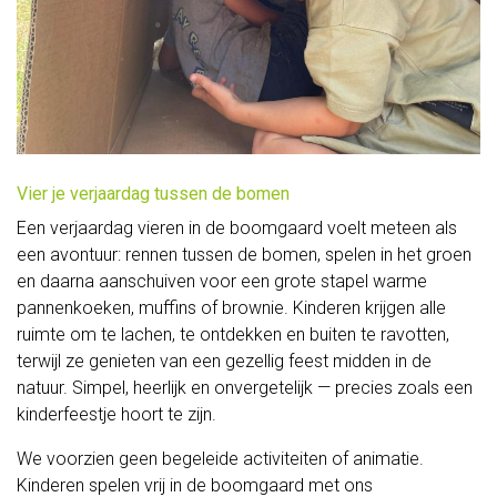
Huisgemaakte
gerechten
Voor
bedrijven
Vier je verjaardag tussen de bomen
Geschenkmanden
Een verjaardag vieren in de boomgaard voelt meteen als
Relatiegeschenken
een avontuur: rennen tussen de bomen, spelen in het groen
en daarna aanschuiven voor een grote stapel warme
Zaalverhuur
pannenkoeken, muffins of brownie. Kinderen krijgen alle
Vergaderen
ruimte om te lachen, te ontdekken en buiten te ravotten,
terwijl ze genieten van een gezellig feest midden in de
en
natuur. Simpel, heerlijk en onvergetelijk — precies zoals een
kinderfeestje hoort te zijn.
recepties
We voorzien geen begeleide activiteiten of animatie.
Feest
Kinderen spelen vrij in de boomgaard met ons