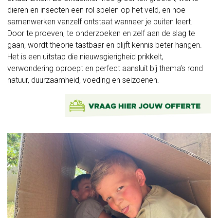
dieren en insecten een rol spelen op het veld, en hoe
ons
samenwerken vanzelf ontstaat wanneer je buiten leert.
Fruit
Door te proeven, te onderzoeken en zelf aan de slag te
gaan, wordt theorie tastbaar en blijft kennis beter hangen.
op
Het is een uitstap die nieuwsgierigheid prikkelt,
verwondering oproept en perfect aansluit bij thema’s rond
het
natuur, duurzaamheid, voeding en seizoenen.
werk
Fruit
op
school
Zelfoogst
Groenteabonnement
Fruitabonnement