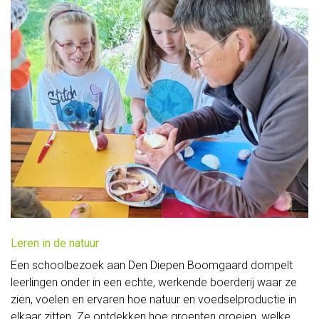
en
workshops
Feest
op
ons
erf
Voor
kinderen
Leren in de natuur
Heerlijk
Een schoolbezoek aan Den Diepen Boomgaard dompelt
van
leerlingen onder in een echte, werkende boerderij waar ze
zien, voelen en ervaren hoe natuur en voedselproductie in
bij
elkaar zitten. Ze ontdekken hoe groenten groeien, welke