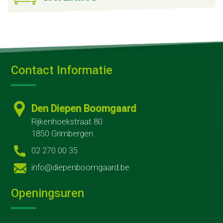
ons
Fruit
op
Contact Informatie
het
werk
Den Diepen Boomgaard
Fruit
Rijkenhoekstraat 80
op
1850 Grimbergen
02 270 00 35
school
info@diepenboomgaard.be
Zelfoogst
Openingsuren
Groenteabonnement
Fruitabonnement