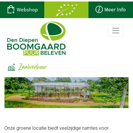
Home
Op
ons
erf
Hoevewinkel
Winkelcafe
De
Smaakschuur
Onze groene locatie biedt veelzijdige ruimtes voor
Rondleidingen