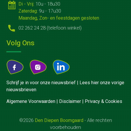
Di - Vrij:
10u - 18u30
Huisgemaakte
Zaterdag:
9u - 17u30
gerechten
Maandag, Zon- en feestdagen gesloten
02 262 24 28 (telefoon winkel)
Voor
bedrijven
Volg Ons
Geschenkmanden
Relatiegeschenken
Zaalverhuur
Schrijf je in voor onze nieuwsbrief
|
Lees hier onze vorige
Vergaderen
nieuwsbrieven
en
Algemene Voorwaarden
|
Disclaimer
|
Privacy & Cookies
recepties
©2026
Den Diepen Boomgaard
- Alle rechten
Feest
voorbehouden