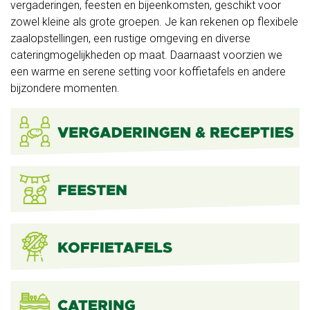
vergaderingen, feesten en bijeenkomsten, geschikt voor
en
zowel kleine als grote groepen. Je kan rekenen op flexibele
zaalopstellingen, een rustige omgeving en diverse
workshops
cateringmogelijkheden op maat. Daarnaast voorzien we
een warme en serene setting voor koffietafels en andere
Feest
bijzondere momenten.
op
ons
erf
Voor
kinderen
Heerlijk
van
bij